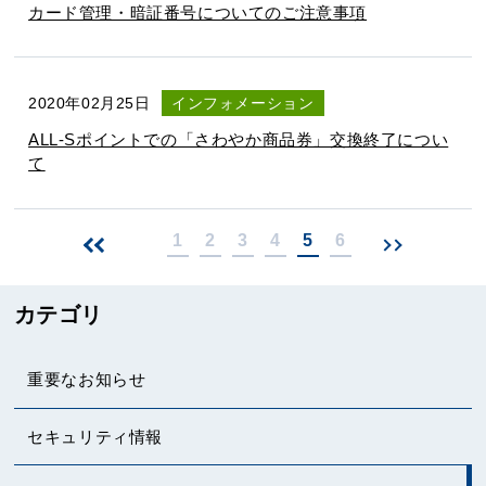
カード管理・暗証番号についてのご注意事項
2020年02月25日
インフォメーション
ALL-Sポイントでの「さわやか商品券」交換終了につい
て
1
2
3
4
5
6
>
次
前
ペ
ペ
ー
カテゴリ
ー
ジ
ジ
へ
重要なお知らせ
へ
セキュリティ情報