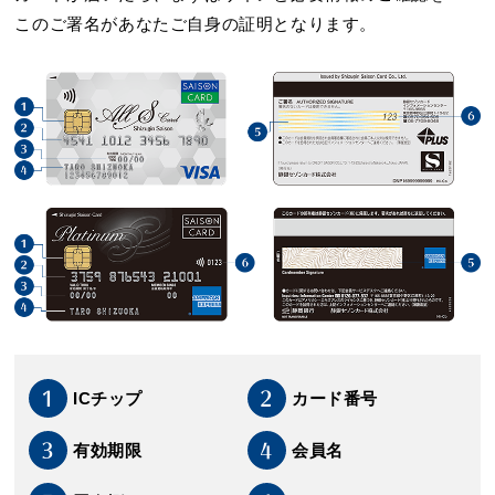
このご署名があなたご自身の証明となります。
1
2
ICチップ
カード番号
3
4
有効期限
会員名